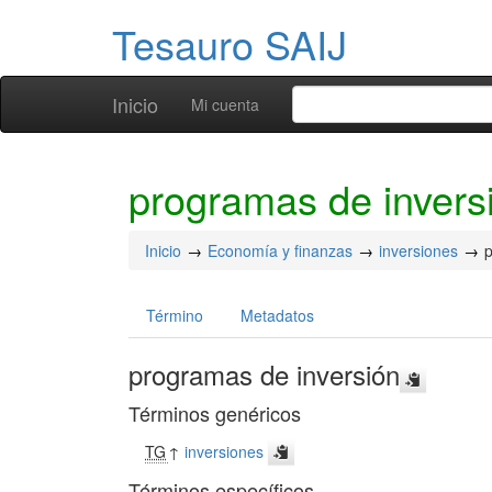
Tesauro SAIJ
Inicio
Mi cuenta
programas de invers
Inicio
Economía y finanzas
inversiones
p
Término
Metadatos
programas de inversión
Términos genéricos
TG
↑
inversiones
Términos específicos