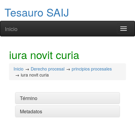
Tesauro SAIJ
Inicio
Toggl
naviga
iura novit curia
Inicio
Derecho procesal
principios procesales
iura novit curia
Término
Metadatos