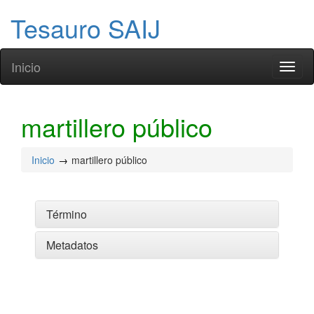
Tesauro SAIJ
Inicio
Toggl
naviga
martillero público
Inicio
martillero público
Término
Metadatos