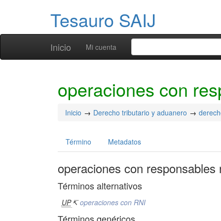
Tesauro SAIJ
Inicio
Mi cuenta
operaciones con res
Inicio
Derecho tributario y aduanero
derecho
Término
Metadatos
operaciones con responsables n
Términos alternativos
UP
↸
operaciones con RNI
Términos genéricos