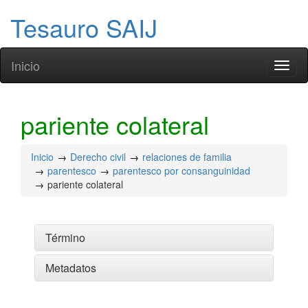
Tesauro SAIJ
Inicio
Toggl
naviga
pariente colateral
Inicio
Derecho civil
relaciones de familia
parentesco
parentesco por consanguinidad
pariente colateral
Término
Metadatos