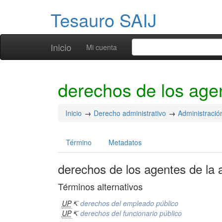
Tesauro SAIJ
Inicio
Mi cuenta
derechos de los agen
Inicio
Derecho administrativo
Administració
Término
Metadatos
derechos de los agentes de la 
Términos alternativos
UP
↸
derechos del empleado público
UP
↸
derechos del funcionario público