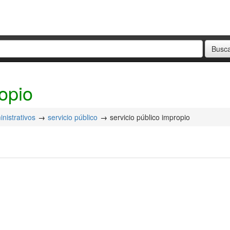
ropio
nistrativos
servicio público
servicio público impropio