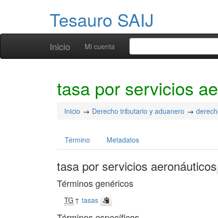
Tesauro SAIJ
Inicio
Mi cuenta
tasa por servicios a
Inicio
Derecho tributario y aduanero
derecho
Término
Metadatos
tasa por servicios aeronáuticos
Términos genéricos
TG
↑
tasas
Términos específicos