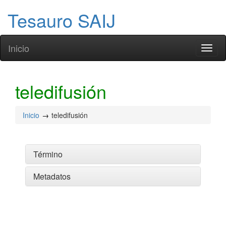
Tesauro SAIJ
Inicio
Toggl
naviga
teledifusión
Inicio
teledifusión
Término
Metadatos