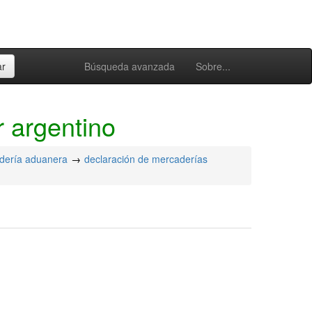
Búsqueda avanzada
Sobre...
r argentino
dería aduanera
declaración de mercaderías