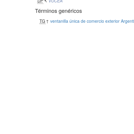
UP
↸
VUCEA
Términos genéricos
TG
↑
ventanilla única de comercio exterior Argent