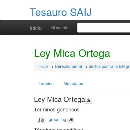
Tesauro SAIJ
Inicio
Mi cuenta
Ley Mica Ortega
Inicio
Derecho penal
delitos contra la integ
Término
Metadatos
Ley Mica Ortega
Términos genéricos
TG
↑
grooming
Términos específicos