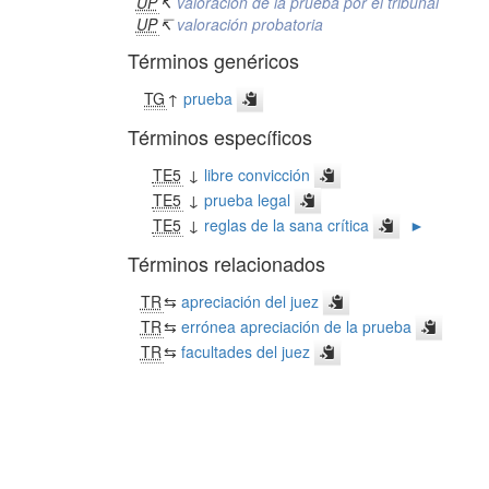
UP
↸
valoración de la prueba por el tribunal
UP
↸
valoración probatoria
Términos genéricos
TG
↑
prueba
Términos específicos
TE5
↓
libre convicción
TE5
↓
prueba legal
TE5
↓
reglas de la sana crítica
►
Términos relacionados
TR
⇆
apreciación del juez
TR
⇆
errónea apreciación de la prueba
TR
⇆
facultades del juez