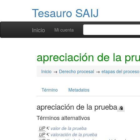
Tesauro SAIJ
Inicio
Mi cuenta
apreciación de la pr
Inicio
Derecho procesal
etapas del proceso
Término
Metadatos
apreciación de la prueba
Términos alternativos
UP
↸
valor de la prueba
UP
↸
valoración de la prueba