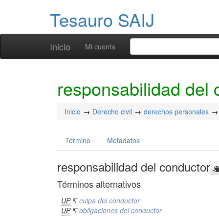
Tesauro SAIJ
Inicio
Mi cuenta
responsabilidad del 
Inicio
Derecho civil
derechos personales
Término
Metadatos
responsabilidad del conductor
Términos alternativos
UP
↸
culpa del conductor
UP
↸
obligaciones del conductor