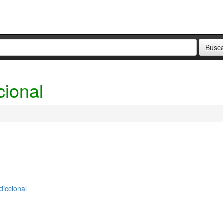
cional
diccional