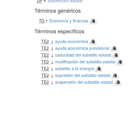
UP
↸
subvención estatal
Términos genéricos
TG
↑
Economía y finanzas
Términos específicos
TE2
↓
ayuda económica
TE2
↓
ayuda económica previsional
TE2
↓
caducidad del subsidio estatal
TE2
↓
modificación del subsidio estatal
TE2
↓
subsidio a la energía
TE2
↓
supresión del subsidio estatal
TE2
↓
suspensión del subsidio estatal