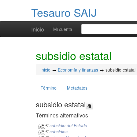
Tesauro SAIJ
Inicio
Mi cuenta
subsidio estatal
Inicio
Economía y finanzas
subsidio estatal
Término
Metadatos
subsidio estatal
Términos alternativos
UP
↸
subsidio del Estado
UP
↸
subsidios