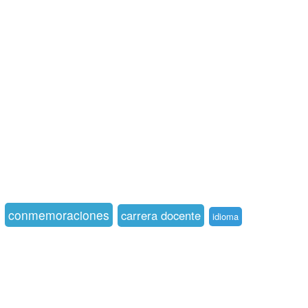
conmemoraciones
carrera docente
idioma