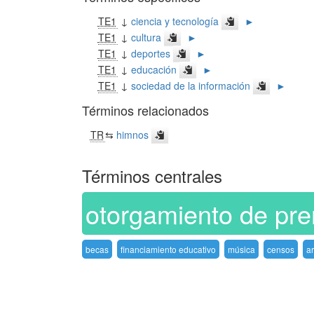
TE1
↓
ciencia y tecnología
►
TE1
↓
cultura
►
TE1
↓
deportes
►
TE1
↓
educación
►
TE1
↓
sociedad de la información
►
Términos relacionados
TR
⇆
himnos
Términos centrales
otorgamiento de pr
becas
financiamiento educativo
música
censos
a