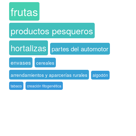
frutas
productos pesqueros
hortalizas
partes del automotor
envases
cereales
arrendamientos y aparcerías rurales
algodón
tabaco
creación fitogenética