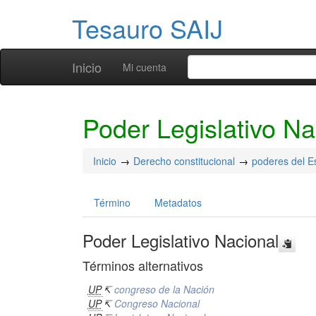
Tesauro SAIJ
Inicio
Mi cuenta
Poder Legislativo Na
Inicio
Derecho constitucional
poderes del E
Término
Metadatos
Poder Legislativo Nacional
Términos alternativos
UP
↸
congreso de la Nación
UP
↸
Congreso Nacional