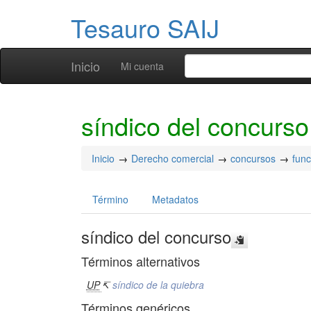
Tesauro SAIJ
Inicio
Mi cuenta
síndico del concurso
Inicio
Derecho comercial
concursos
func
Término
Metadatos
síndico del concurso
Términos alternativos
UP
↸
síndico de la quiebra
Términos genéricos