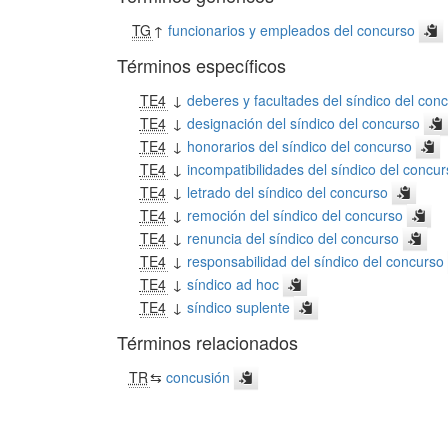
TG
↑
funcionarios y empleados del concurso
Términos específicos
TE4
↓
deberes y facultades del síndico del con
TE4
↓
designación del síndico del concurso
TE4
↓
honorarios del síndico del concurso
TE4
↓
incompatibilidades del síndico del concu
TE4
↓
letrado del síndico del concurso
TE4
↓
remoción del síndico del concurso
TE4
↓
renuncia del síndico del concurso
TE4
↓
responsabilidad del síndico del concurso
TE4
↓
síndico ad hoc
TE4
↓
síndico suplente
Términos relacionados
TR
⇆
concusión