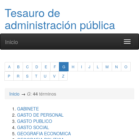
Tesauro de
administración pública
Inicio
Toggl
naviga
A
B
C
D
E
F
G
H
I
J
L
M
N
O
P
R
S
T
U
V
Z
Inicio
G
:
44
términos
GABINETE
GASTO DE PERSONAL
GASTO PUBLICO
GASTO SOCIAL
GEOGRAFIA ECONOMICA