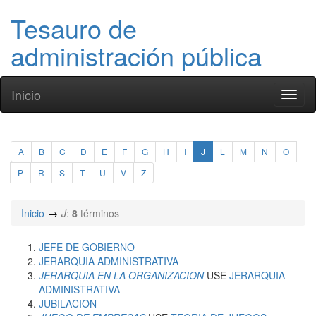
Tesauro de
administración pública
Inicio
Toggl
naviga
A
B
C
D
E
F
G
H
I
J
L
M
N
O
P
R
S
T
U
V
Z
Inicio
J
:
8
términos
JEFE DE GOBIERNO
JERARQUIA ADMINISTRATIVA
JERARQUIA EN LA ORGANIZACION
USE
JERARQUIA
ADMINISTRATIVA
JUBILACION