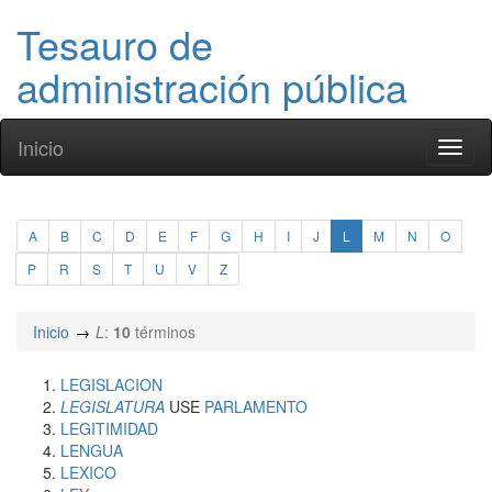
Tesauro de
administración pública
Inicio
Toggl
naviga
A
B
C
D
E
F
G
H
I
J
L
M
N
O
P
R
S
T
U
V
Z
Inicio
L
:
10
términos
LEGISLACION
LEGISLATURA
USE
PARLAMENTO
LEGITIMIDAD
LENGUA
LEXICO